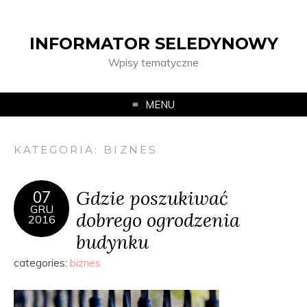
INFORMATOR SELEDYNOWY
Wpisy tematyczne
MENU
KATEGORIA:
BIZNES
Gdzie poszukiwać
07
GRU
dobrego ogrodzenia
2016
budynku
categories:
biznes