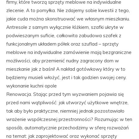
firmy, które tworzą sprzęty meblowe na indywidualne
zlecenie. A to pomyłka. Nie zdajemy sobie kwestii z tego,
jakie cuda można skonstruować we własnym mieszkaniu.
Antresole z samym wyłącznie łóżkiem, szafki ukryte w
podwieszanym suficie, całkowita zabudowa szafek z
funkcjonalnym układem półek oraz szuflad – sprzęty
meblowe na indywidualne zamówienie mają bezgraniczne
możliwości, aby przemienić nudny zagracony dom w
mieszkanie jak z baśni! A nakład gotówkowy który w to
będziemy musieli włożyć, jest i tak godzien swojej ceny.
wykonanie kuchni opole
Renowacja. Stając przed tym wyzwaniem pojawia się
przed nami wątpliwość: jak utworzyć użytkowe wnętrze,
tak aby było praktyczne, niemniej jednak pozostawiało
wrażenie współczesnej przestronności? Rozumując w ten
sposób, automatycznie przechodzimy w sferę rozważań
na temat: jak zaprojektować oraz wykonać sprzęty