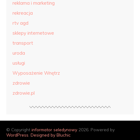
reklama i marketing
rekreacja
rtv agd
sklepy internetowe
transport
uroda
usługi
Wyposażenie Wnętrz
zdrowie
zdrowie.pl
© Copyright
informator seledynowy
2026. Powered by
WordPress
.
Designed by Bluchic