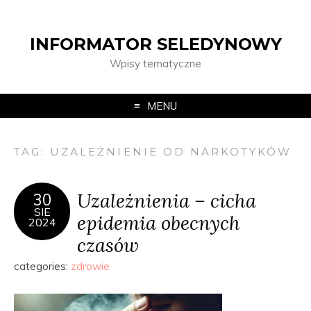
INFORMATOR SELEDYNOWY
Wpisy tematyczne
MENU
TAG:
UZALEŻNIENIE OD NARKOTYKÓW
Uzależnienia – cicha
30
SIE
epidemia obecnych
2024
czasów
categories:
zdrowie