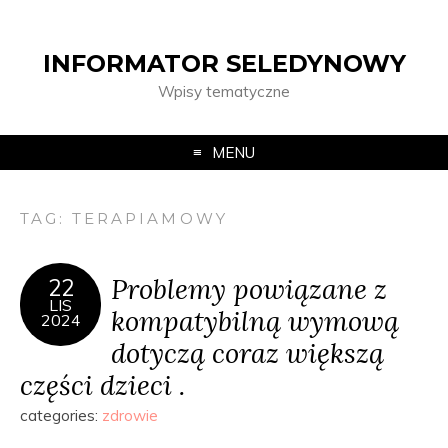
INFORMATOR SELEDYNOWY
Wpisy tematyczne
MENU
TAG:
TERAPIAMOWY
Problemy powiązane z
22
LIS
kompatybilną wymową
2024
dotyczą coraz większą
części dzieci .
categories:
zdrowie