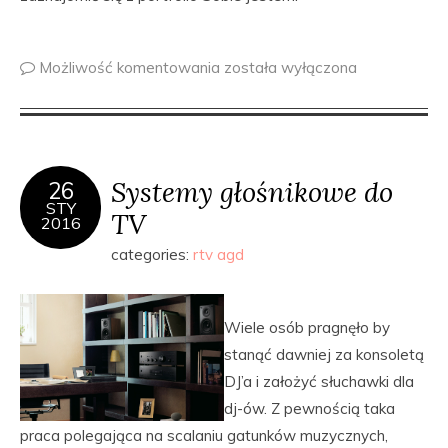
Możliwość komentowania
została wyłączona
Systemy głośnikowe do
26
STY
TV
2016
categories:
rtv agd
Wiele osób pragnęło by
stanąć dawniej za konsoletą
DJ’a i założyć słuchawki dla
dj-ów. Z pewnością taka
praca polegająca na scalaniu gatunków muzycznych,