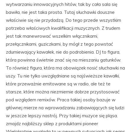
wytwarzaniu innowacyjnych hitów, tak by cała sala się
bawiła, nie jest taka prosta. Tutaj słuchawki douszne
właściwie się nie przydadzą. Do tego przede wszystkim
potrzeba właściwych kwalifikacji muzycznych. Z trudem
jest tak manewrować wszelkim włącznikami,
przełącznikami, guziczkami, by mógł z tego powstać
zdumiewający kawałek, nie do podrobienia. DJ to figura,
która powinna świetnie znać się na mieszaniu gatunków.
To również figura, która ma obowiązek nosić słuchawki na
uszy. Tu nie tylko uwzględniane są najświeższe kawałki,
które przeważnie emitowane są w radio, ale też te
starsze, które można niezmiernie dobrze przystosować
pod względem remixów. Praca takiej osoby bazuje w
głównej mierze na wprowadzaniu zabawiających się ludzi
w jeszcze lepszy nastrój. Przy takiej muzyce się pląsa.
zmajdz najbliższy sklep z produktami pioneer
Wielokrotnie wygląda to w pewnych sytuacjach jak seans,