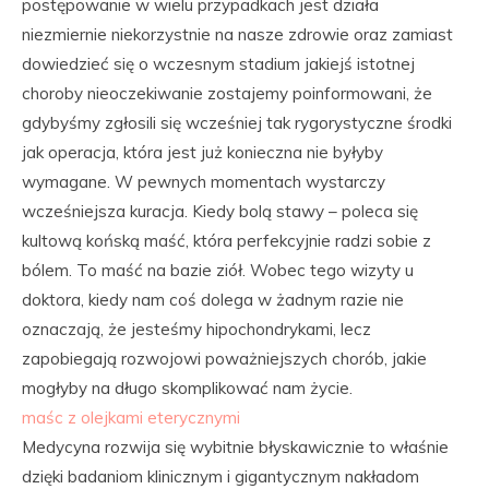
postępowanie w wielu przypadkach jest działa
niezmiernie niekorzystnie na nasze zdrowie oraz zamiast
dowiedzieć się o wczesnym stadium jakiejś istotnej
choroby nieoczekiwanie zostajemy poinformowani, że
gdybyśmy zgłosili się wcześniej tak rygorystyczne środki
jak operacja, która jest już konieczna nie byłyby
wymagane. W pewnych momentach wystarczy
wcześniejsza kuracja. Kiedy bolą stawy – poleca się
kultową końską maść, która perfekcyjnie radzi sobie z
bólem. To maść na bazie ziół. Wobec tego wizyty u
doktora, kiedy nam coś dolega w żadnym razie nie
oznaczają, że jesteśmy hipochondrykami, lecz
zapobiegają rozwojowi poważniejszych chorób, jakie
mogłyby na długo skomplikować nam życie.
maśc z olejkami eterycznymi
Medycyna rozwija się wybitnie błyskawicznie to właśnie
dzięki badaniom klinicznym i gigantycznym nakładom