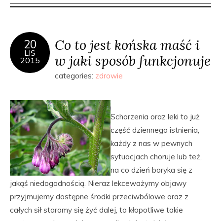
Co to jest końska maść i
20
LIS
w jaki sposób funkcjonuje
2015
categories:
zdrowie
Schorzenia oraz leki to już
część dziennego istnienia,
każdy z nas w pewnych
sytuacjach choruje lub też,
na co dzień boryka się z
jakąś niedogodnością. Nieraz lekceważymy objawy
przyjmujemy dostępne środki przeciwbólowe oraz z
całych sił staramy się żyć dalej, to kłopotliwe takie