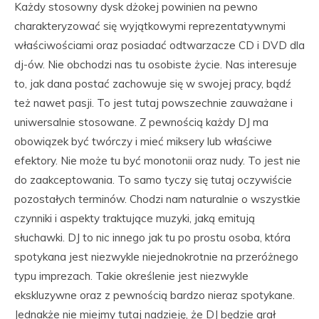
Każdy stosowny dysk dżokej powinien na pewno
charakteryzować się wyjątkowymi reprezentatywnymi
właściwościami oraz posiadać odtwarzacze CD i DVD dla
dj-ów. Nie obchodzi nas tu osobiste życie. Nas interesuje
to, jak dana postać zachowuje się w swojej pracy, bądź
też nawet pasji. To jest tutaj powszechnie zauważane i
uniwersalnie stosowane. Z pewnością każdy DJ ma
obowiązek być twórczy i mieć miksery lub właściwe
efektory. Nie może tu być monotonii oraz nudy. To jest nie
do zaakceptowania. To samo tyczy się tutaj oczywiście
pozostałych terminów. Chodzi nam naturalnie o wszystkie
czynniki i aspekty traktujące muzyki, jaką emitują
słuchawki. DJ to nic innego jak tu po prostu osoba, która
spotykana jest niezwykle niejednokrotnie na przeróżnego
typu imprezach. Takie określenie jest niezwykle
ekskluzywne oraz z pewnością bardzo nieraz spotykane.
Jednakże nie miejmy tutaj nadzieję, że DJ będzie grał