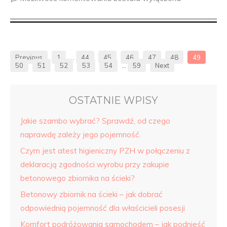
Previous
1
…
44
45
46
47
48
49
50
51
52
53
54
…
59
Next
OSTATNIE WPISY
Jakie szambo wybrać? Sprawdź, od czego
naprawdę zależy jego pojemność.
Czym jest atest higieniczny PZH w połączeniu z
deklaracją zgodności wyrobu przy zakupie
betonowego zbiornika na ścieki?
Betonowy zbiornik na ścieki – jak dobrać
odpowiednią pojemność dla właścicieli posesji
Komfort podróżowania samochodem – jak podnieść