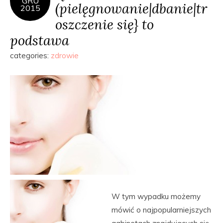
GRU
(pielęgnowanie|dbanie|tr
2015
oszczenie się} to
podstawa
categories:
zdrowie
W tym wypadku możemy
mówić o najpopularniejszych