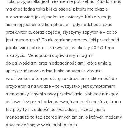
Taka przyjaciółka jest niezmiernie potrzebna. Każda z nas
ma choć jedną taką bliską osobę, z którą ma okazję
porozmawiać, jakiej może się zwierzyć. Kobiety mają
niemniej jednak też komplikacje – gdy nadchodzi czas
przekwitania, coraz częściej słyszymy zapytanie – co to
jest menopauza? To niezamienny proces, jaki przechodzi
jakakolwiek kobieta – zazwyczaj w okolicy 40-50-tego
roku życia. Menopauza objawia się mnogimi
dolegliwościami oraz niedogodnościami, które umieją
uprzykrzać powszednie funkcjonowanie. Zbytnia
wrażliwość na temperaturę, rozdrażnienie, skłonność do
przybierania na wadze – to wszystko jest symptomem
menopauzy, innymi słowy przekwitania. Kobiece narządy
płciowe też przechodzą wewnętrzną metamorfozę, tracą
tuż przy tym zdolność do reprodukcji. Rzecz jasna
menopauza to też szereg innych zmian, o których możemy
dowiedzieć się w wielu publikacjach.