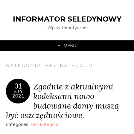
INFORMATOR SELEDYNOWY
Wpisy tematyczne
MENU
KATEGORIA:
BEZ KATEGORII
Zgodnie z aktualnymi
01
STY
kodeksami nowo
2021
budowane domy muszą
być oszczędnościowe.
categories:
Bez kategorii