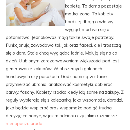
kobietę. To dama pozostaje
matką, żoną. To kobiety
bardziej dbają o własny
wygląd, martwią się o
potomstwo. Jednakowoż mają także swoje potrzeby.
Funkcjonują zawodowo tak jak oraz faceci, ale i troszczą
się o dom. Stale chcą wyglądać ładnie. Malują się na co
dzień. Ulubionym zarezerwowaniem większości pań jest
generowanie zakupów. W obszernych galeriach
handlowych czy pasażach. Godzinami są w stanie
przymierzać ubrania, analizować kosmetyki, dobierać
barwy, fasony. Kobiety rzadko kiedy idą same na zakupy. Z
reguły wybierają się z koleżanką, jaka wspomoże, doradzi,
jaka będzie wspierać oraz wspomoże podjąć trudną
decyzję co nabyć, w jakim odcieniu czy jakim rozmiarze.
menopauza uroda