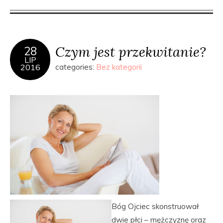
Czym jest przekwitanie?
28
LIP
2016
categories:
Bez kategorii
Bóg Ojciec skonstruował
dwie płci – mężczyznę oraz