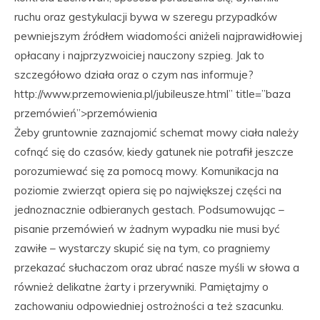
ruchu oraz gestykulacji bywa w szeregu przypadków
pewniejszym źródłem wiadomości aniżeli najprawidłowiej
opłacany i najprzyzwoiciej nauczony szpieg. Jak to
szczegółowo działa oraz o czym nas informuje?
http://www.przemowienia.pl/jubileusze.html” title=”baza
przemówień”>przemówienia
Żeby gruntownie zaznajomić schemat mowy ciała należy
cofnąć się do czasów, kiedy gatunek nie potrafił jeszcze
porozumiewać się za pomocą mowy. Komunikacja na
poziomie zwierząt opiera się po największej części na
jednoznacznie odbieranych gestach. Podsumowując –
pisanie przemówień w żadnym wypadku nie musi być
zawiłe – wystarczy skupić się na tym, co pragniemy
przekazać słuchaczom oraz ubrać nasze myśli w słowa a
również delikatne żarty i przerywniki. Pamiętajmy o
zachowaniu odpowiedniej ostrożności a też szacunku.